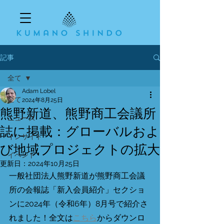
記事
全て
Adam Lobel
全て
2024年8月25日
熊野新道、熊野商工会議所
ニュース
誌に掲載：グローバルおよ
インサイト
び地域プロジェクトの拡大
イベント
更新日：
2024年10月25日
一般社団法人熊野新道が熊野商工会議
所の会報誌「新入会員紹介」セクショ
ンに2024年（令和6年）8月号で紹介さ
れました！全文は
こちら
からダウンロ