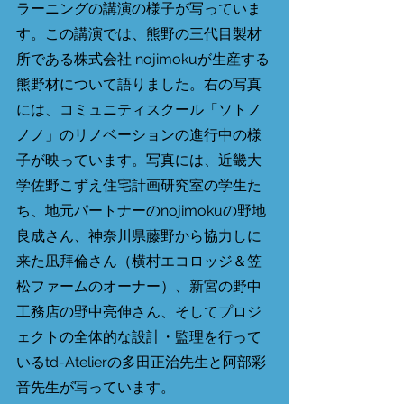
ラーニングの講演の様子が写っていま
す。この講演では、熊野の三代目製材
所である株式会社 nojimokuが生産する
熊野材について語りました。右の写真
には、コミュニティスクール「ソトノ
ノノ」のリノベーションの進行中の様
子が映っています。写真には、近畿大
学佐野こずえ住宅計画研究室の学生た
ち、地元パートナーのnojimokuの野地
良成さん、神奈川県藤野から協力しに
来た凪拜倫さん（横村エコロッジ＆笠
松ファームのオーナー）、新宮の野中
工務店の野中亮伸さん、そしてプロジ
ェクトの全体的な設計・監理を行って
いるtd-Atelierの多田正治先生と阿部彩
音先生が写っています。