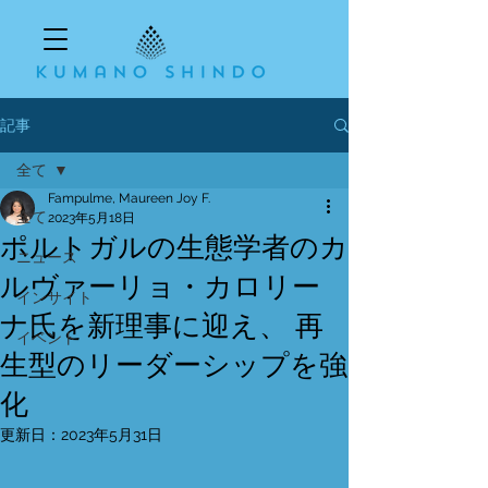
記事
全て
Fampulme, Maureen Joy F.
全て
2023年5月18日
ポルトガルの生態学者のカ
ニュース
ルヴァーリョ・カロリー
インサイト
ナ氏を新理事に迎え、 再
イベント
生型のリーダーシップを強
化
更新日：
2023年5月31日