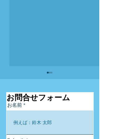
お問合せフォーム
お名前
理事就任のお知
ソトノノノ春の作業日：
再生のまなざしを育てる
一日