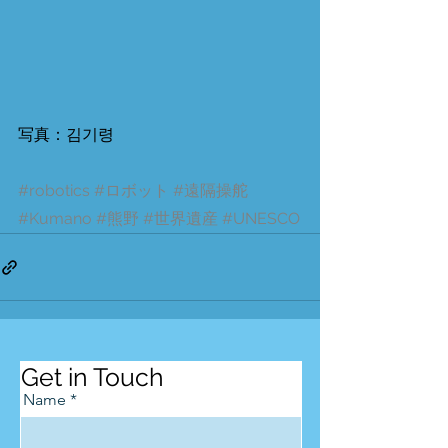
写真：김기령
#robotics
#ロボット
#遠隔操舵
#Kumano
#熊野
#世界遺産
#UNESCO
Get in Touch
Name