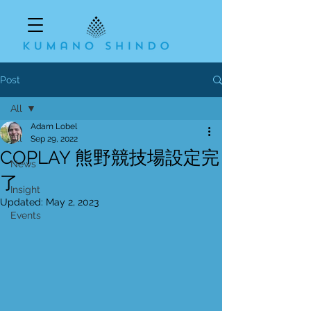
Post
All
Adam Lobel
All
Sep 29, 2022
COPLAY 熊野競技場設定完
News
了
Insight
Updated:
May 2, 2023
Events