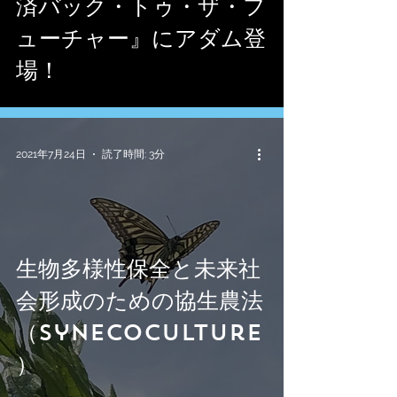
済バック・トゥ・ザ・フ
ューチャー』にアダム登
場！
2021年7月24日
読了時間: 3分
生物多様性保全と未来社
会形成のための協生農法
（Synecoculture
）