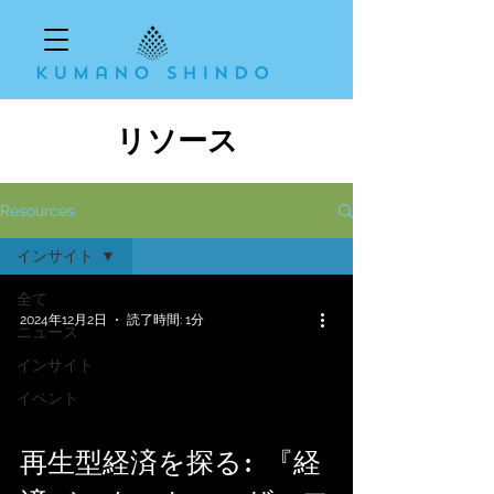
リソース
Resources
インサイト
全て
2024年12月2日
読了時間: 1分
ニュース
インサイト
イベント
 video
再生型経済を探る: 『経